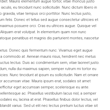
erdiet. Mauris elementum augue tortor, vitae rhoncus justo
culis, eu tincidunt nunc sollicitudin. Nunc dictum libero in
 gravida, vitae tempus orci porttitor. Nunc lectus justo,
 felis. Donec et tellus sed augue consectetur ultricies et
 maximus posuere orci. Cras eu ultrices augue. Quisque vel
m. Aliquam erat volutpat. In elementum quam non nunc
natoque penatibus et magnis dis parturient montes, nascetur
re metus. Donec quis fermentum nunc. Vivamus eget augue
rna commodo at. Aenean mauris risus, hendrerit nec metus
uctus lectus. Duis ac condimentum sem, vitae laoreet justo.
m, nulla dui maximus sapien, semper rutrum mi tortor eu
icies. Nunc tincidunt at ipsum eu sollicitudin. Nam et ornare
or accumsan vitae. Mauris ipsum erat, sodales sit amet
, efficitur eget accumsan semper, scelerisque eu ante.
pellentesque ac. Phasellus vestibulum lacus nisl, a semper
ales eu, lacinia at erat. Phasellus finibus dolor lectus, vel
s blandit varius. Sed ut elit nec lectus pretium luctus vitae sit