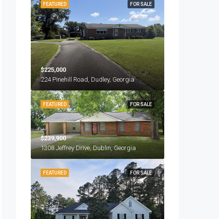
FEATURED
FOR SALE
$225,000
224 Pinehill Road, Dudley, Georgia
FEATURED
FOR SALE
$239,900
1308 Jeffrey Drive, Dublin, Georgia
FEATURED
FOR SALE