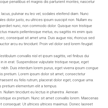
toque penatibus et magnis dis parturient montes, nascetur
 lacus, pulvinar eu leo vel, sodales eleifend diam. Nunc
dales dolor justo, eu ultrices ipsum suscipit non. Nullam eu
 imperdiet nunc, non commodo dolor. Quisque non tristique
ectus mauris pellentesque metus, eu sagittis mi enim quis
ec, consequat sit amet urna. Duis augue nisi, rhoncus sed
uctor arcu eu tincidunt. Proin vel dolor sed lorem feugiat
tibulum convallis nisl et ipsum sagittis, vel finibus dui
n in erat. Suspendisse vulputate tristique neque, eget
 nibh. Duis interdum lorem purus, eget viverra ipsum congue
tis pretium. Lorem ipsum dolor sit amet, consectetur
 Praesent eu felis rutrum, placerat dolor eget, congue urna.
s pretium elementum elit a tempus.
. Nullam tincidunt eu lectus in pharetra. Aenean
ristique ex pretium. Nunc sit amet convallis lorem. Maecenas
t consequat. Ut ultrices ultrices maximus. Donec laoreet