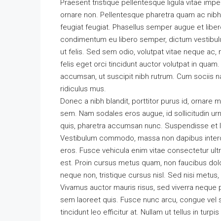
Praesent tristique pellentesque ligula vitae imp
ornare non. Pellentesque pharetra quam ac nibh ia
feugiat feugiat. Phasellus semper augue et libero
condimentum eu libero semper, dictum vestibulum
ut felis. Sed sem odio, volutpat vitae neque ac,
felis eget orci tincidunt auctor volutpat in qua
accumsan, ut suscipit nibh rutrum. Cum sociis 
ridiculus mus.
Donec a nibh blandit, porttitor purus id, orna
sem. Nam sodales eros augue, id sollicitudin u
quis, pharetra accumsan nunc. Suspendisse et l
Vestibulum commodo, massa non dapibus interdu
eros. Fusce vehicula enim vitae consectetur ultr
est. Proin cursus metus quam, non faucibus dol
neque non, tristique cursus nisl. Sed nisi metus
Vivamus auctor mauris risus, sed viverra neque 
sem laoreet quis. Fusce nunc arcu, congue vel sod
tincidunt leo efficitur at. Nullam ut tellus in turpi