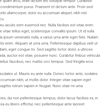
e quam arcu, vitae dictum leo volutpat tempor. Curabitur
 condimentum purus. Praesent et dictum ante. Proin sed
rbi ullamcorper, dolor eu accumsan aliquet, nibh nisl
cu.
eu iaculis sem euismod nec. Nulla facilisis est vitae enim
 vitae tellus eget, scelerisque convallis ipsum. Ut id nulla
la ipsum venenatis nulla, a varius urna ante eget felis. Nullam
ttis enim. Aliquam at urna urna. Pellentesque dapibus velit ut
iam, eget congue mi. Sed sagittis tortor dolor, a ultrices
a, auctor est vitae, posuere nunc. Curabitur finibus vehicula
llus faucibus, nec mattis orci tempus. Sed fringilla eros
sodales ut. Mauris eu ante nulla. Donec tortor ante, sodales
ccumsan nibh, ut mollis dolor. Integer vitae sapien eget
ittis rutrum sapien in feugiat. Nunc vitae mi urna.
icies, dui non pellentesque tempus, dolor lacus facilisis ex, in
 eu libero efficitur, nec pellentesque ante laoreet.