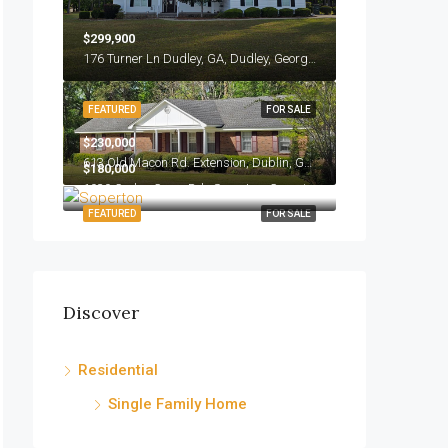
$299,900
176 Turner Ln Dudley, GA, Dudley, Georgia
FEATURED
FOR SALE
$230,000
613 Old Macon Rd. Extension, Dublin, GA 31021, Dublin, Georgia
$180,000
1939 Cedar Grove Rd., Soperton, Georgia
FEATURED
FOR SALE
Discover
Residential
Single Family Home