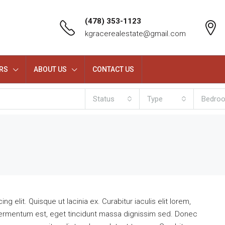
(478) 353-1123
kgracerealestate@gmail.com
RS
ABOUT US
CONTACT US
Status
Type
Bedro
 elit. Quisque ut lacinia ex. Curabitur iaculis elit lorem,
ium fermentum est, eget tincidunt massa dignissim sed. Donec