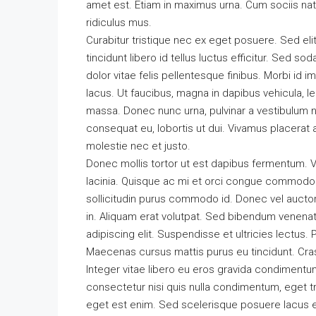
amet est. Etiam in maximus urna. Cum sociis na
ridiculus mus.
Curabitur tristique nec ex eget posuere. Sed elit
tincidunt libero id tellus luctus efficitur. Sed so
dolor vitae felis pellentesque finibus. Morbi id
lacus. Ut faucibus, magna in dapibus vehicula, l
massa. Donec nunc urna, pulvinar a vestibulum n
consequat eu, lobortis ut dui. Vivamus placerat a
molestie nec et justo.
Donec mollis tortor ut est dapibus fermentum. Ves
lacinia. Quisque ac mi et orci congue commodo i
sollicitudin purus commodo id. Donec vel auctor
in. Aliquam erat volutpat. Sed bibendum venena
adipiscing elit. Suspendisse et ultricies lectus.
Maecenas cursus mattis purus eu tincidunt. Cra
Integer vitae libero eu eros gravida condimentum
consectetur nisi quis nulla condimentum, eget t
eget est enim. Sed scelerisque posuere lacus e