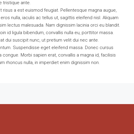
e tristique ante.
at risus a est euismod feugiat. Pellentesque magna augue,
s nulla, iaculis ac tellus ut, sagittis eleifend nisl. Aliquam
sim lectus malesuada. Nam dignissim lacinia orci eu blandit.
oin id ligula bibendum, convallis nulla eu, porttitor massa.
t dui suscipit nunc, ut pretium velit dui nec ante.
entum. Suspendisse eget eleifend massa. Donec cursus
a congue. Morbi sapien erat, convallis a magna id, facilisis
m rhoncus nulla, in imperdiet enim dignissim non.