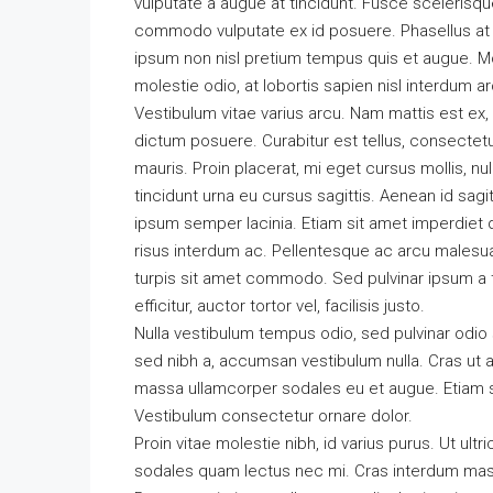
vulputate a augue at tincidunt. Fusce scelerisqu
commodo vulputate ex id posuere. Phasellus at
ipsum non nisl pretium tempus quis et augue. Mo
molestie odio, at lobortis sapien nisl interdum ar
Vestibulum vitae varius arcu. Nam mattis est ex, 
dictum posuere. Curabitur est tellus, consectetur
mauris. Proin placerat, mi eget cursus mollis, nul
tincidunt urna eu cursus sagittis. Aenean id sagi
ipsum semper lacinia. Etiam sit amet imperdiet d
risus interdum ac. Pellentesque ac arcu malesuad
turpis sit amet commodo. Sed pulvinar ipsum a te
efficitur, auctor tortor vel, facilisis justo.
Nulla vestibulum tempus odio, sed pulvinar odio 
sed nibh a, accumsan vestibulum nulla. Cras ut a
massa ullamcorper sodales eu et augue. Etiam sag
Vestibulum consectetur ornare dolor.
Proin vitae molestie nibh, id varius purus. Ut ultr
sodales quam lectus nec mi. Cras interdum massa