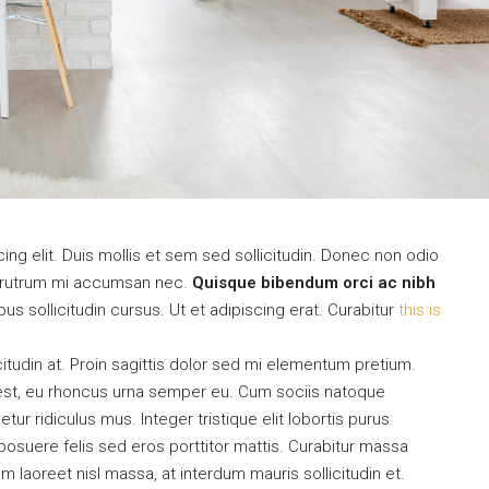
ng elit. Duis mollis et sem sed sollicitudin. Donec non odio
is rutrum mi accumsan nec.
Quisque bibendum orci ac nibh
s sollicitudin cursus. Ut et adipiscing erat. Curabitur
this is
citudin at. Proin sagittis dolor sed mi elementum pretium.
est, eu rhoncus urna semper eu. Cum sociis natoque
ur ridiculus mus. Integer tristique elit lobortis purus
osuere felis sed eros porttitor mattis. Curabitur massa
uam laoreet nisl massa, at interdum mauris sollicitudin et.