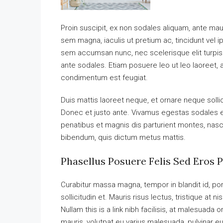
Proin suscipit, ex non sodales aliquam, ante maur
sem magna, iaculis ut pretium ac, tincidunt vel
sem accumsan nunc, nec scelerisque elit turpis e
ante sodales. Etiam posuere leo ut leo laoreet, a g
condimentum est feugiat.
Duis mattis laoreet neque, et ornare neque solli
Donec et justo ante. Vivamus egestas sodales 
penatibus et magnis dis parturient montes, nascet
bibendum, quis dictum metus mattis.
Phasellus Posuere Felis Sed Eros P
Curabitur massa magna, tempor in blandit id, port
sollicitudin et. Mauris risus lectus, tristique at ni
Nullam this is a link nibh facilisis, at malesuada 
mauris, volutpat eu varius malesuada, pulvinar eu 