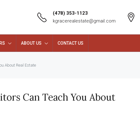
(478) 353-1123
kgracerealestate@gmail.com
RS
ABOUT US
CONTACT US
ou About Real Estate
itors Can Teach You About