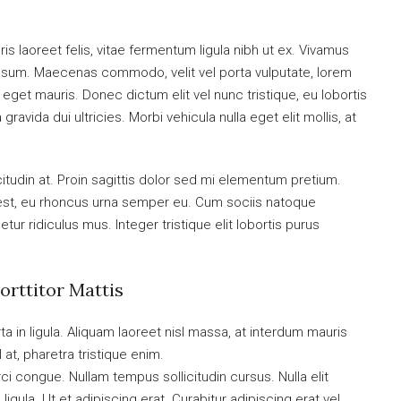
is laoreet felis, vitae fermentum ligula nibh ut ex. Vivamus
 ipsum. Maecenas commodo, velit vel porta vulputate, lorem
get mauris. Donec dictum elit vel nunc tristique, eu lobortis
ravida dui ultricies. Morbi vehicula nulla eget elit mollis, at
citudin at. Proin sagittis dolor sed mi elementum pretium.
est, eu rhoncus urna semper eu. Cum sociis natoque
ur ridiculus mus. Integer tristique elit lobortis purus
orttitor Mattis
a in ligula. Aliquam laoreet nisl massa, at interdum mauris
sl at, pharetra tristique enim.
orci congue. Nullam tempus sollicitudin cursus. Nulla elit
ligula. Ut et adipiscing erat. Curabitur adipiscing erat vel