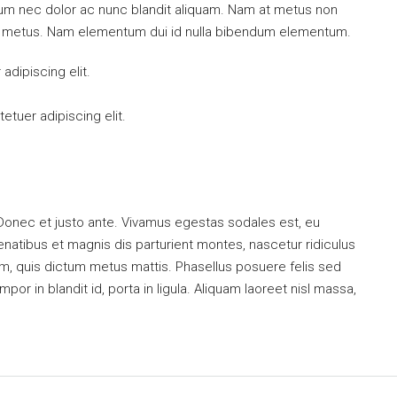
ulum nec dolor ac nunc blandit aliquam. Nam at metus non
mi metus. Nam elementum dui id nulla bibendum elementum.
dipiscing elit.
tuer adipiscing elit.
 Donec et justo ante. Vivamus egestas sodales est, eu
atibus et magnis dis parturient montes, nascetur ridiculus
dum, quis dictum metus mattis. Phasellus posuere felis sed
or in blandit id, porta in ligula. Aliquam laoreet nisl massa,