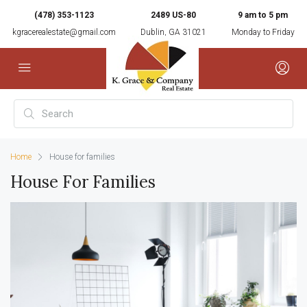
(478) 353-1123
2489 US-80
9 am to 5 pm
kgracerealestate@gmail.com
Dublin, GA 31021
Monday to Friday
Home
House for families
House For Families